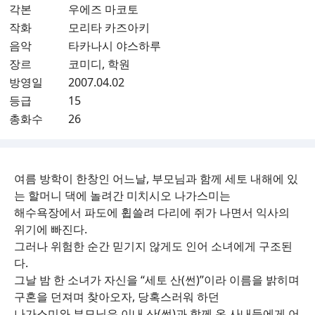
각본
우에즈 마코토
작화
모리타 카즈아키
음악
타카나시 야스하루
장르
코미디, 학원
방영일
2007.04.02
등급
15
총화수
26
여름 방학이 한창인 어느날, 부모님과 함께 세토 내해에 있
는 할머니 댁에 놀려간 미치시오 나가스미는
해수욕장에서 파도에 휩쓸려 다리에 쥐가 나면서 익사의
위기에 빠진다.
그러나 위험한 순간 믿기지 않게도 인어 소녀에게 구조된
다.
그날 밤 한 소녀가 자신을 “세토 산(썬)”이라 이름을 밝히며
구혼을 던져며 찾아오자, 당혹스러워 하던
나가스미와 부모님은 이내 산(썬)과 함께 온 사내들에게 어