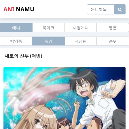
ANI
NAMU
애니
북마크
시청애니
웹툰
방영중
종영
극장판
순위
세토의 신부 (더빙)