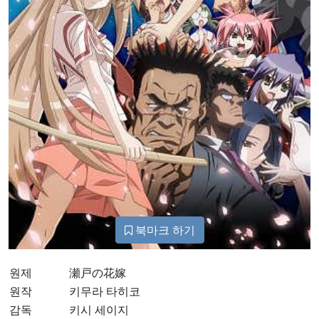
북마크 하기
원제
瀬戸の花嫁
원작
키무라 타히코
감독
키시 세이지