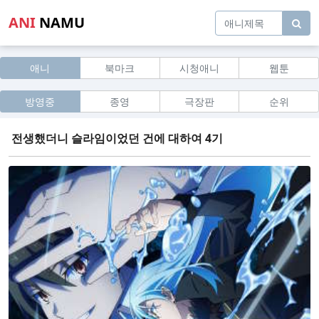
ANI
NAMU
애니
북마크
시청애니
웹툰
방영중
종영
극장판
순위
전생했더니 슬라임이었던 건에 대하여 4기