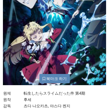
북마크 하기
원제
転生したらスライムだった件 第4期
원작
후세
감독
츠다 나오카츠, 야스다 켄지