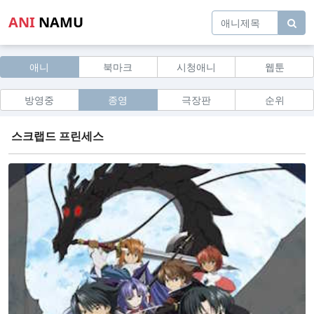
ANI
NAMU
애니
북마크
시청애니
웹툰
방영중
종영
극장판
순위
스크랩드 프린세스