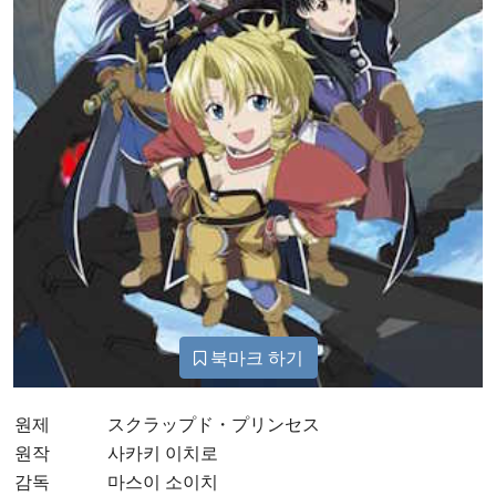
북마크 하기
원제
スクラップド・プリンセス
원작
사카키 이치로
감독
마스이 소이치