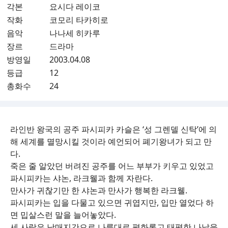
각본
요시다 레이코
작화
코모리 타카히로
음악
나나세 히카루
장르
드라마
방영일
2003.04.08
등급
12
총화수
24
라인반 왕국의 공주 파시피카 카슬은 ‘성 그렌델 신탁’에 의
해 세계를 멸망시킬 것이라 예언되어 폐기왕녀가 되고 만
다.
죽은 줄 알았던 버려진 공주를 어느 부부가 키우고 있었고
파시피카는 샤논, 라크웰과 함께 자란다.
만사가 귀찮기만 한 샤논과 만사가 행복한 라크웰.
파시피카는 입을 다물고 있으면 귀엽지만, 입만 열었다 하
면 밉살스런 말을 늘어놓았다.
세 사람은 남매지간으로 나름대로 평화롭고 태평한 나날을