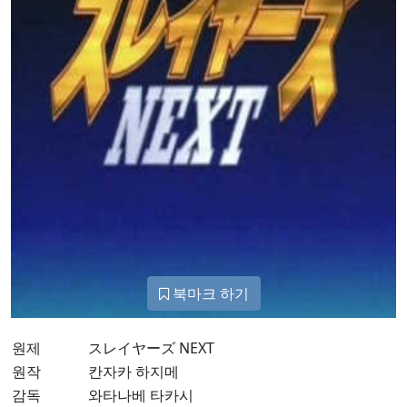
북마크 하기
원제
スレイヤーズ NEXT
원작
칸자카 하지메
감독
와타나베 타카시