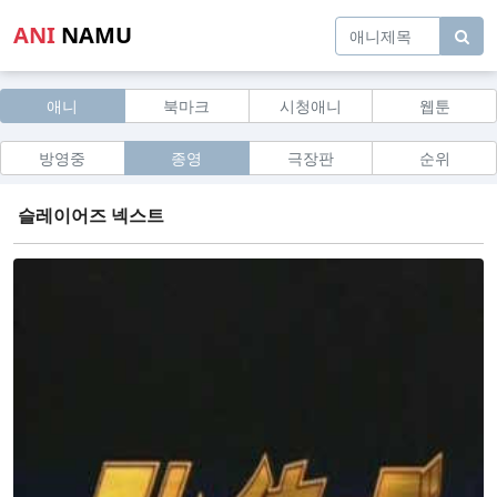
ANI
NAMU
애니
북마크
시청애니
웹툰
방영중
종영
극장판
순위
슬레이어즈 넥스트