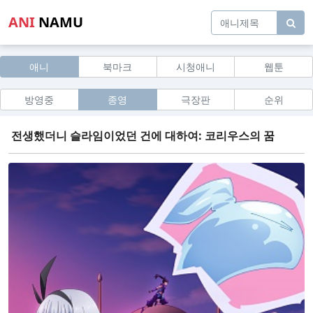
ANI
NAMU
애니
북마크
시청애니
웹툰
방영중
종영
극장판
순위
전생했더니 슬라임이었던 건에 대하여: 코리우스의 꿈