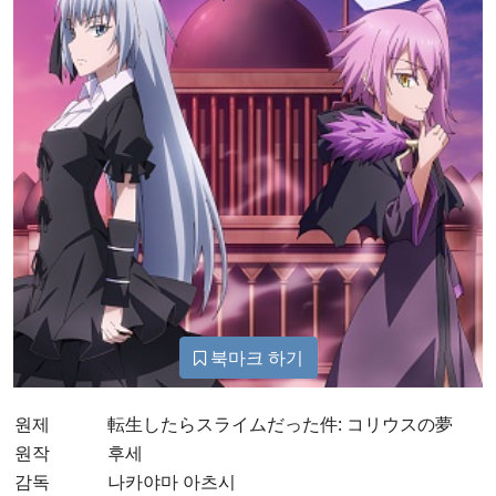
북마크 하기
원제
転生したらスライムだった件: コリウスの夢
원작
후세
감독
나카야마 아츠시