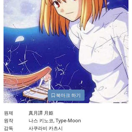
북마크 하기
원제
真月譚 月姫
원작
나스 키노코, Type-Moon
감독
사쿠라비 카츠시