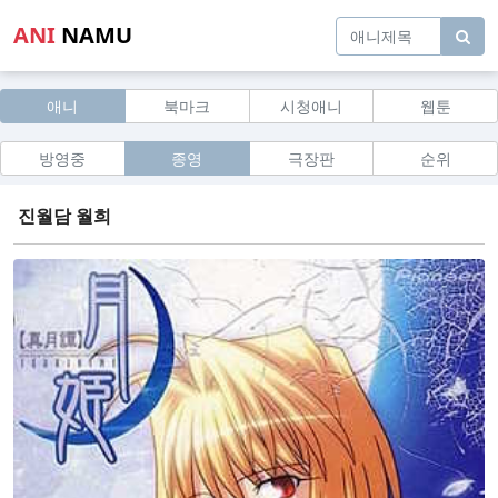
ANI
NAMU
애니
북마크
시청애니
웹툰
방영중
종영
극장판
순위
진월담 월희