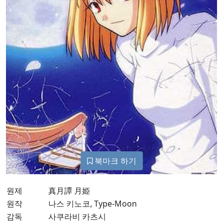
북마크 하기
원제
真月譚 月姫
원작
나스 키노코, Type-Moon
감독
사쿠라비 카츠시