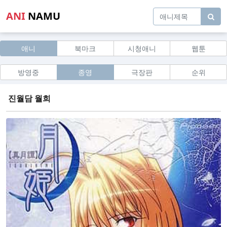
ANI
NAMU
애니
북마크
시청애니
웹툰
방영중
종영
극장판
순위
진월담 월희