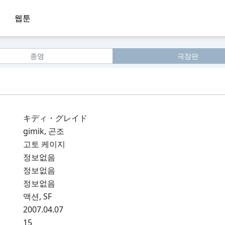
웹툰
종영
극장판
キディ・グレイド
gimik, 곤조
고토 케이지
정보없음
정보없음
정보없음
액션, SF
2007.04.07
15