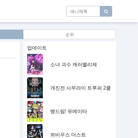
순위
업데이트
소녀 괴수 캐러멜리제
개진전 사무라이 트루퍼 2쿨
뱅드림! 유메미타
뫼비우스 더스트