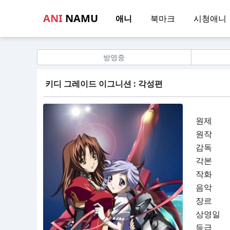
ANI
NAMU
애니
북마크
시청애니
방영중
키디 그레이드 이그니션 : 각성편
원제
원작
감독
각본
작화
음악
장르
상영일
등급