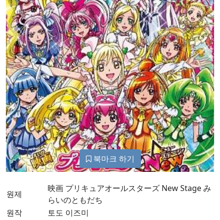
북마크 하기
映画 プリキュアオールスターズ New Stage み
원제
らいのともだち
원작
토도 이즈미