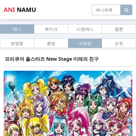
ANI
NAMU
애니
북마크
시청애니
웹툰
방영중
종영
극장판
순위
프리큐어 올스타즈 New Stage 미래의 친구