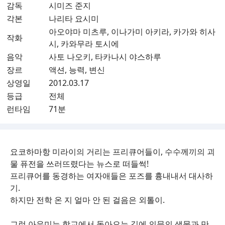
감독
시미즈 준지
각본
나리타 요시미
아오야마 미츠루, 이나가미 아키라, 카가와 히사
작화
시, 카와무라 토시에
음악
사토 나오키, 타카나시 야스하루
장르
액션, 능력, 변신
상영일
2012.03.17
등급
전체
런타임
71분
요코하마항 미라이의 거리는 프리큐어들이, 수수께끼의 괴
물 퓨전을 쓰러뜨렸다는 뉴스로 떠들썩!
프리큐어를 동경하는 여자애들은 포즈를 흉내내서 대사하
기.
하지만 전학 온 지 얼마 안 된 걸음은 외톨이.
그런 아유미는 학교에서 돌아오는 길에 의문의 생물과 만