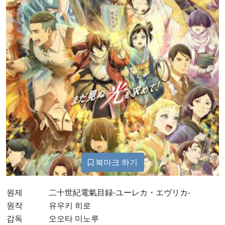
북마크 하기
원제
二十世紀電氣目録-ユーレカ・エヴリカ-
원작
유우키 히로
감독
오오타 미노루