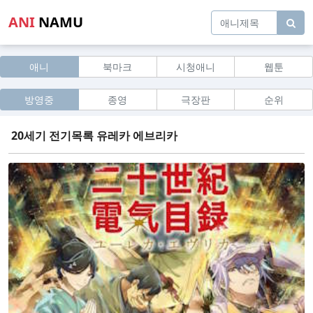
ANI
NAMU
애니
북마크
시청애니
웹툰
방영중
종영
극장판
순위
20세기 전기목록 유레카 에브리카