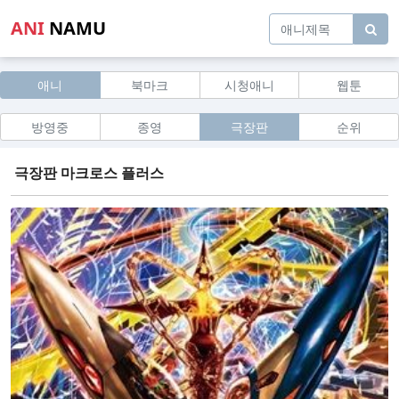
ANI
NAMU
애니
북마크
시청애니
웹툰
방영중
종영
극장판
순위
극장판 마크로스 플러스