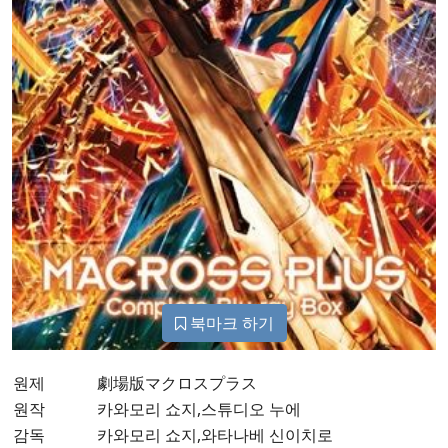
북마크 하기
원제
劇場版マクロスプラス
원작
카와모리 쇼지,스튜디오 누에
감독
카와모리 쇼지,와타나베 신이치로