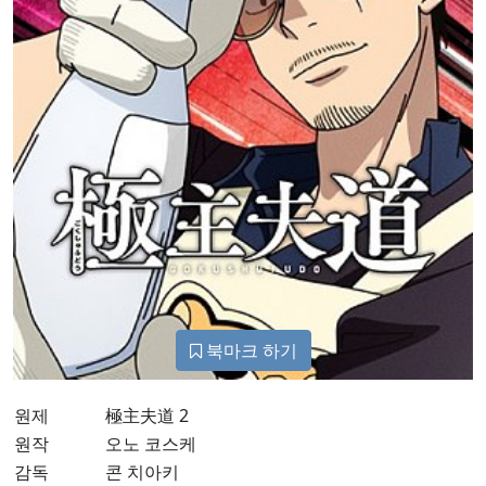
북마크 하기
원제
極主夫道 2
원작
오노 코스케
감독
콘 치아키