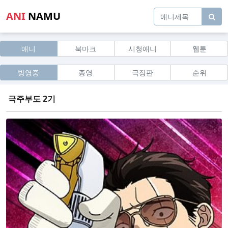
ANI
NAMU
애니
북마크
시청애니
웹툰
방영중
종영
극장판
순위
극주부도 2기