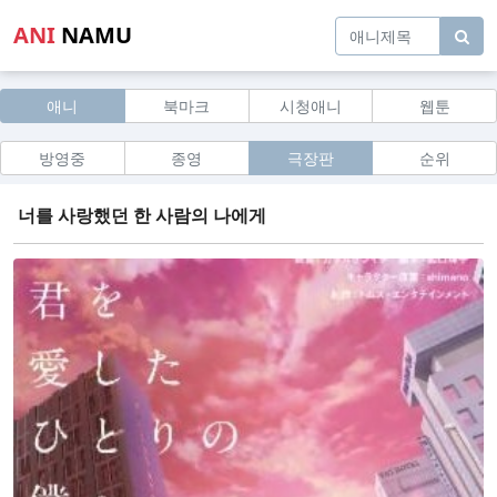
ANI
NAMU
애니
북마크
시청애니
웹툰
방영중
종영
극장판
순위
너를 사랑했던 한 사람의 나에게