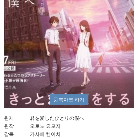
북마크 하기
원제
君を愛したひとりの僕へ
원작
오토노 요모지
감독
카사에 켄이치