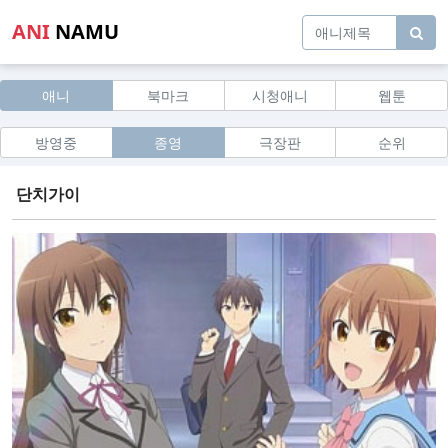
ANI
NAMU
애니
북마크
시청애니
웹툰
방영중
종영
극장판
순위
단치가이