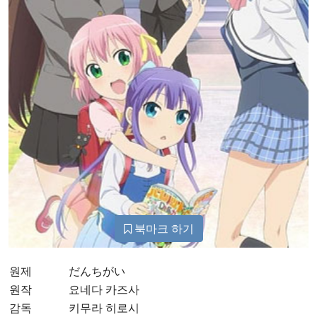
북마크 하기
원제
だんちがい
원작
요네다 카즈사
감독
키무라 히로시