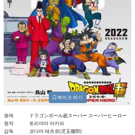
북마크 하기
원제
ドラゴンボール超スーパー スーパーヒーロー
원작
토리야마 아키라
감독
코다마 테츠로(児玉徹郎)