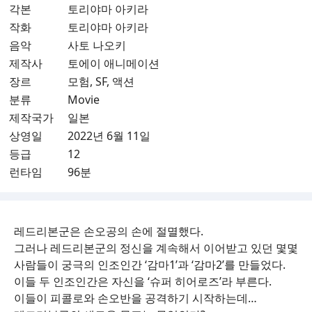
각본
토리야마 아키라
작화
토리야마 아키라
음악
사토 나오키
제작사
토에이 애니메이션
장르
모험, SF, 액션
분류
Movie
제작국가
일본
상영일
2022년 6월 11일
등급
12
런타임
96분
레드리본군은 손오공의 손에 절멸했다.
그러나 레드리본군의 정신을 계속해서 이어받고 있던 몇몇
사람들이 궁극의 인조인간 ‘감마1’과 ‘감마2’를 만들었다.
이들 두 인조인간은 자신을 ‘슈퍼 히어로즈’라 부른다.
이들이 피콜로와 손오반을 공격하기 시작하는데…