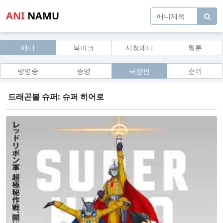
ANI
NAMU
애니
북마크
시청애니
웹툰
방영중
종영
극장판
순위
드래곤볼 슈퍼: 슈퍼 히어로