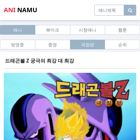
ANI
NAMU
애니
북마크
시청애니
웹툰
방영중
종영
극장판
순위
드래곤볼 Z 궁극의 최강 대 최강