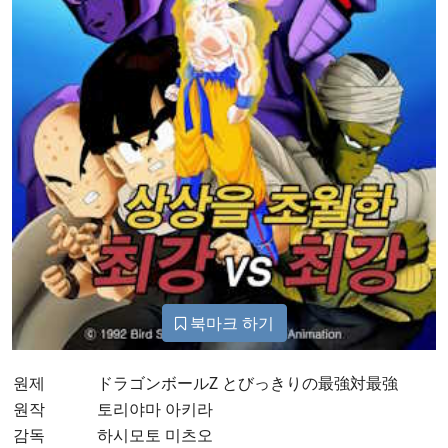
북마크 하기
원제
ドラゴンボールZ とびっきりの最強対最強
원작
토리야마 아키라
감독
하시모토 미츠오