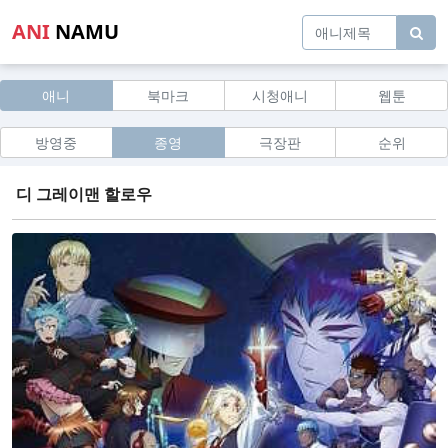
ANI
NAMU
애니
북마크
시청애니
웹툰
방영중
종영
극장판
순위
디 그레이맨 할로우