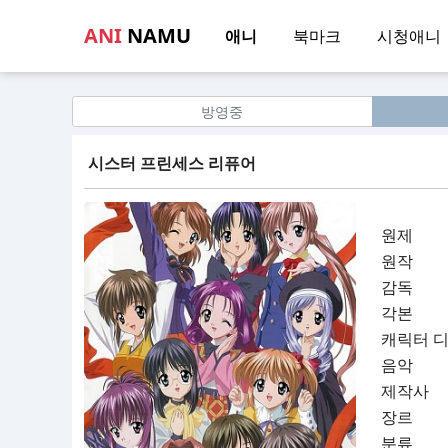
ANI
NAMU
애니
북마크
시청애니
방영중
시스터 프린세스 리퓨어
원제
원작
감독
각본
캐릭터 
음악
제작사
장르
분류