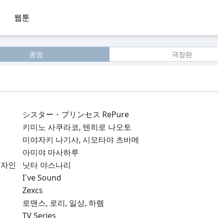
웹툰
종영
극장판
シスター・プリンセス RePure
키미노 사쿠라코, 텐히로 나오토
미야자키 나기사, 시모타야 츠바메
아미야 마사하루
디자인
닛타 야스나리
I`ve Sound
Zexcs
로맨스, 로리, 일상, 하렘
TV Series