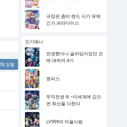
극장판 좀비 랜드 사가 유메
긴가 파라다이스
인기애니
전생했더니 슬라임이었던 건
에 대하여 4기
정렬
원피스
무직전생 Ⅲ ~이세계에 갔으
면 최선을 다한다
LV999의 마을사람