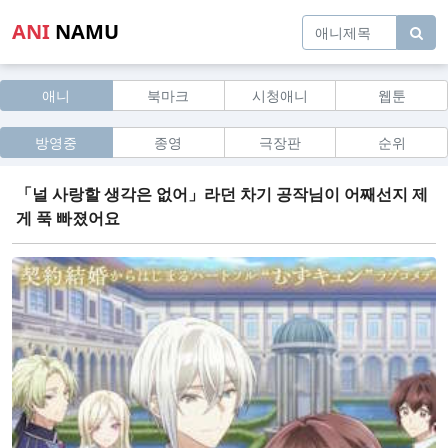
ANI
NAMU
애니
북마크
시청애니
웹툰
방영중
종영
극장판
순위
「널 사랑할 생각은 없어」라던 차기 공작님이 어째선지 제
게 푹 빠졌어요