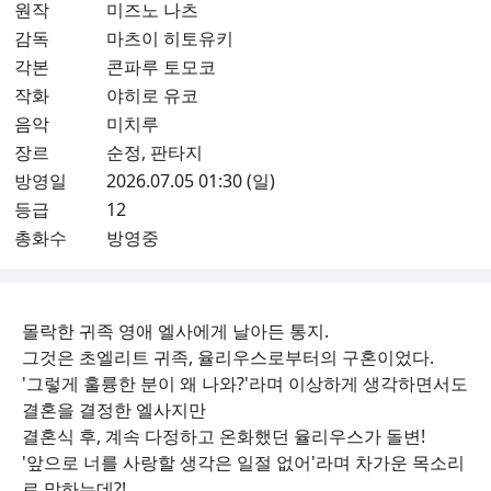
원작
미즈노 나츠
감독
마츠이 히토유키
각본
콘파루 토모코
작화
야히로 유코
음악
미치루
장르
순정, 판타지
방영일
2026.07.05 01:30 (일)
등급
12
총화수
방영중
몰락한 귀족 영애 엘사에게 날아든 통지.
그것은 초엘리트 귀족, 율리우스로부터의 구혼이었다.
'그렇게 훌륭한 분이 왜 나와?'라며 이상하게 생각하면서도
결혼을 결정한 엘사지만
결혼식 후, 계속 다정하고 온화했던 율리우스가 돌변!
'앞으로 너를 사랑할 생각은 일절 없어'라며 차가운 목소리
로 말하는데?!