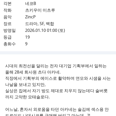
각본
네코B
작화
츠키우미 미츠루
음악
ZincP
장르
드라마, SF, 백합
방영일
2026.01.10 01:00 (토)
등급
19
총화수
9
시대의 최전선을 달리는 전자 대기업 기획부에서 일하는
올해 28세 회사원 츠다 아카네.
직장에서 기획부의 에이스로 활약하며 연모와 시샘을 사는
나날을 보내고 있지만,
실상은 집에서 자기 방도 제대로 치우지 않는데다 술버릇
까지 고약한 모태솔로다.
어느날, 혼자서 외로움을 타던 아카네는 술김에 섹스용 안
드로이드 나데시코를 구매해 버리고 마는데…?!