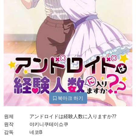
북마크 하기
원제
アンドロイドは経験人数に入りますか??
원작
야키니쿠테이쇼쿠
감독
네코B