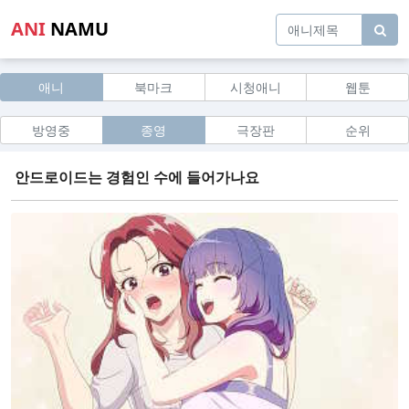
ANI
NAMU
애니
북마크
시청애니
웹툰
방영중
종영
극장판
순위
안드로이드는 경험인 수에 들어가나요