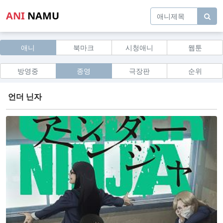
ANI
NAMU
애니
북마크
시청애니
웹툰
방영중
종영
극장판
순위
언더 닌자