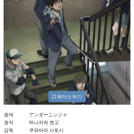
북마크 하기
원제
アンダーニンジャ
원작
하나자와 켄고
감독
쿠와바라 사토시