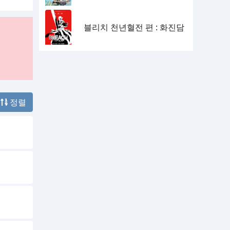
블리치 천년혈전 편 : 화진담
정렬