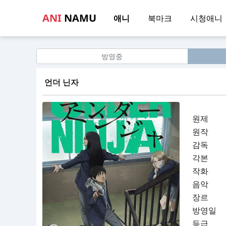
ANI
NAMU
애니
북마크
시청애니
방영중
언더 닌자
원제
원작
감독
각본
작화
음악
장르
방영일
등급