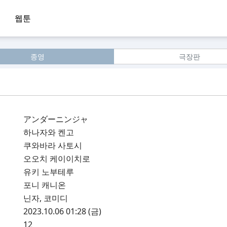
웹툰
종영
극장판
アンダーニンジャ
하나자와 켄고
쿠와바라 사토시
오오치 케이이치로
유키 노부테루
포니 캐니온
닌자, 코미디
2023.10.06 01:28 (금)
12