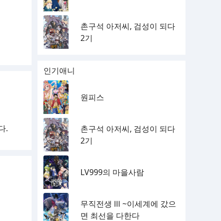
촌구석 아저씨, 검성이 되다
2기
인기애니
원피스
다.
촌구석 아저씨, 검성이 되다
2기
LV999의 마을사람
무직전생 Ⅲ ~이세계에 갔으
면 최선을 다한다