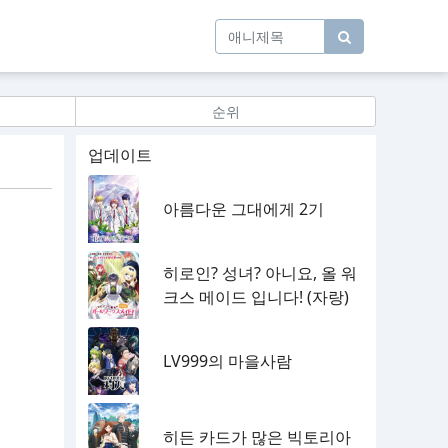
순위
업데이트
아름다운 그대에게 2기
히로인? 성녀? 아니요, 올 워
크스 메이드 입니다! (자랑)
LV999의 마을사람
히든 카드가 많은 빅토리아