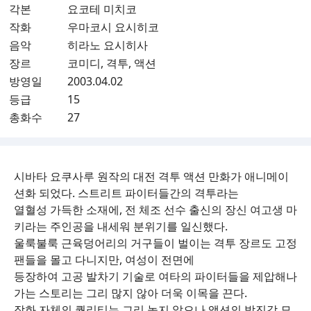
각본
요코테 미치코
작화
우마코시 요시히코
음악
히라노 요시히사
장르
코미디, 격투, 액션
방영일
2003.04.02
등급
15
총화수
27
시바타 요쿠사루 원작의 대전 격투 액션 만화가 애니메이
션화 되었다. 스트리트 파이터들간의 격투라는
열혈성 가득한 소재에, 전 체조 선수 출신의 장신 여고생 마
키라는 주인공을 내세워 분위기를 일신했다.
울룩불룩 근육덩어리의 거구들이 벌이는 격투 장르도 고정
팬들을 몰고 다니지만, 여성이 전면에
등장하여 고공 발차기 기술로 여타의 파이터들을 제압해나
가는 스토리는 그리 많지 않아 더욱 이목을 끈다.
작화 자체의 퀄리티는 그리 높지 않으나 액션의 박진감 묘