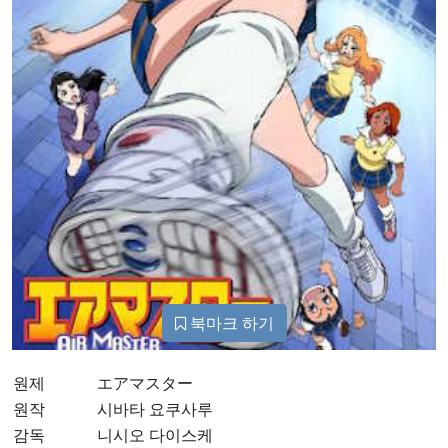
북마크 하기
원제
エアマスター
원작
시바타 요쿠사루
감독
니시오 다이스케