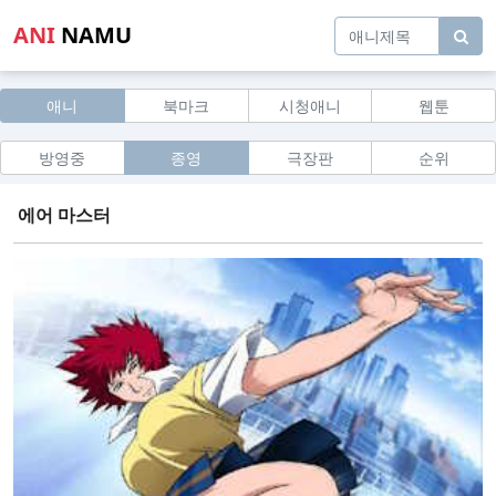
ANI
NAMU
애니
북마크
시청애니
웹툰
방영중
종영
극장판
순위
에어 마스터