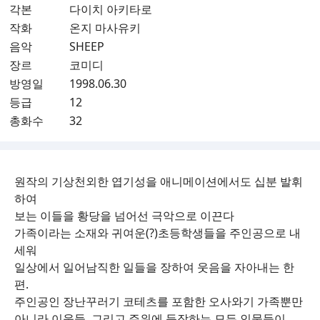
각본
다이치 아키타로
작화
온지 마사유키
음악
SHEEP
장르
코미디
방영일
1998.06.30
등급
12
총화수
32
원작의 기상천외한 엽기성을 애니메이션에서도 십분 발휘
하여
보는 이들을 황당을 넘어선 극악으로 이끈다
가족이라는 소재와 귀여운(?)초등학생들을 주인공으로 내
세워
일상에서 일어남직한 일들을 장하여 웃음을 자아내는 한
편.
주인공인 장난꾸러기 코테츠를 포함한 오사와기 가족뿐만
아니라 이웃들, 그리고 주위에 등장하는 모든 인물들이