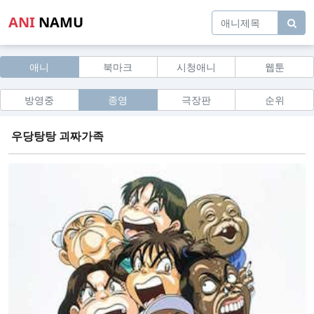
ANI
NAMU
애니
북마크
시청애니
웹툰
방영중
종영
극장판
순위
우당탕탕 괴짜가족