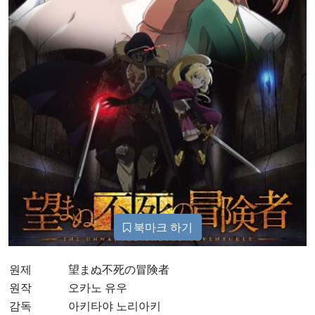
북마크 하기
원제
望まぬ不死の冒険者
원작
오카노 유우
감독
아키타야 노리아키