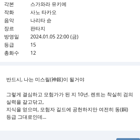
각본
스가와라 유키에
작화
사노 타카오
음악
나리타 슌
장르
판타지
방영일
2024.01.05 22:00 (금)
등급
15
총화수
12
반드시, 나는 미스릴(神銀)이 될거야
그렇게 결심하고 모험가가 된 지 10년. 렌트는 착실히 검의
실력을 갈고닦고,
지식을 얻으며, 모험자 길드에 공헌하지만 여전히 동(銅)
등급 그대로인데...