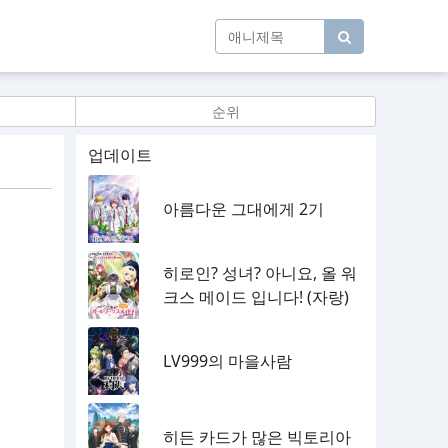
순위
업데이트
아름다운 그대에게 2기
히로인? 성녀? 아니요, 올 워
크스 메이드 입니다! (자랑)
LV999의 마을사람
히든 카드가 많은 빅토리아