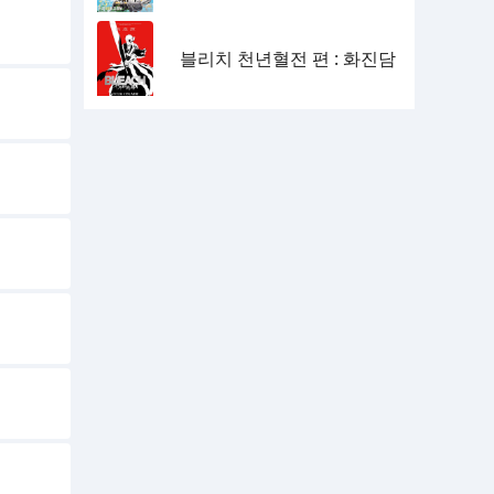
블리치 천년혈전 편 : 화진담