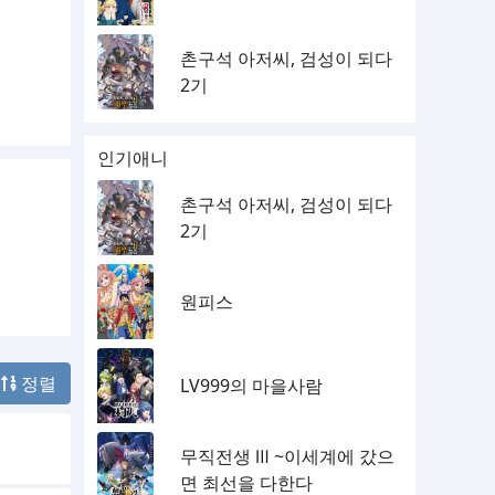
촌구석 아저씨, 검성이 되다
2기
인기애니
촌구석 아저씨, 검성이 되다
2기
원피스
정렬
LV999의 마을사람
무직전생 Ⅲ ~이세계에 갔으
면 최선을 다한다