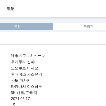
웹툰
종영
극장판
終末のワルキューレ
우메무라 신야
오오쿠보 마사오
후데야스 카즈유키
사토 마사키
타카나시 야스하루
SF, 배틀, 판타지
2021.06.17
15