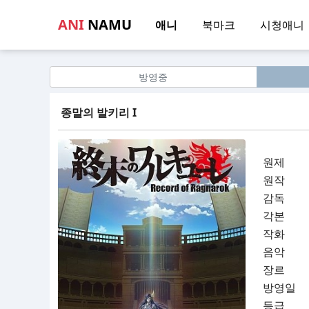
ANI
NAMU
애니
북마크
시청애니
방영중
종말의 발키리 I
원제
원작
감독
각본
작화
음악
장르
방영일
등급