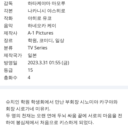
감독
하타케야마 마모루
각본
나카니시 야스히로
작화
야히로 유코
음악
하네오카 케이
제작사
A-1 Pictures
장르
학원, 코미디, 일상
분류
TV Series
제작국가
일본
방영일
2023.3.31 01:55 (금)
등급
15
총화수
4
슈치인 학원 학생회에서 만난 부회장 시노미야 카구야와
회장 시로가네 미유키.
두 명의 천재는 오랜 연애 두뇌 싸움 끝에 서로의 마음을 전
하여 봉심제에서 처음으로 키스하게 되었다.