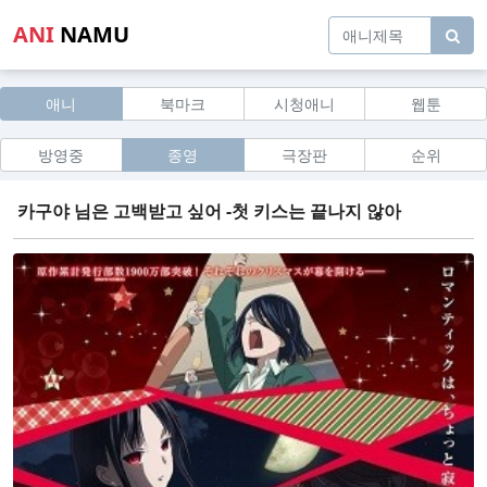
ANI
NAMU
애니
북마크
시청애니
웹툰
방영중
종영
극장판
순위
카구야 님은 고백받고 싶어 -첫 키스는 끝나지 않아