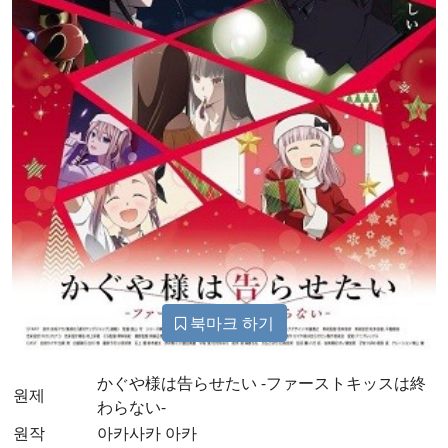
북마크 하기
かぐや様は告らせたい -ファーストキッスは終
원제
わらない-
원작
아카사카 아카