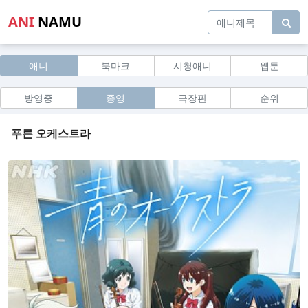
ANI
NAMU
애니
북마크
시청애니
웹툰
방영중
종영
극장판
순위
푸른 오케스트라