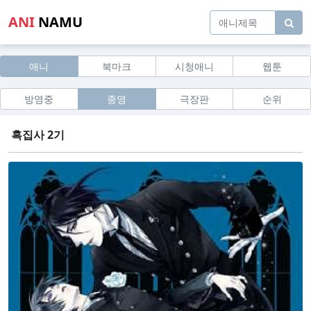
ANI
NAMU
애니
북마크
시청애니
웹툰
방영중
종영
극장판
순위
흑집사 2기