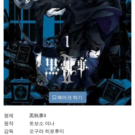
북마크 하기
원제
黒執事Ⅱ
원작
토보소 야나
감독
오구라 히로후미