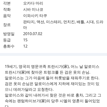
각본
오카다 마리
작화
시바 미나코
음악
이와사키 타쿠
판타지, 액션, 미스테리, 먼치킨, 배틀, 시대, 드라
장르
마
방영일
2010.07.02
등급
15
총화수
12
19세기, 영국의 명문귀족 트란시가(家), 어느 날 알로이스
트란시가(家)에 찾아온 트렁크를 든 검은 옷의 손님.
알로이스는 그가 마음에 들어 하룻밤을 재워주기로 한다.
검은 옷의 손님은 알로이스에게 지하에 재미있는 것이 있
으니 데려가달라고 요청한다.
알로이스와 같이 내려가서 찾은 것은 바로 홍차, 그리고 그
속에는 팬텀하이브가(家)의 당주 시엘의 영혼이 들어있었
다.