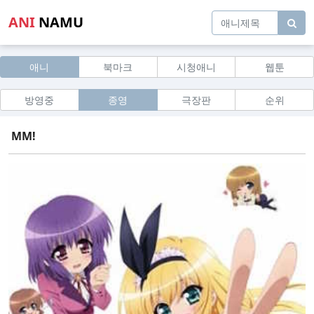
ANI
NAMU
애니
북마크
시청애니
웹툰
방영중
종영
극장판
순위
MM!