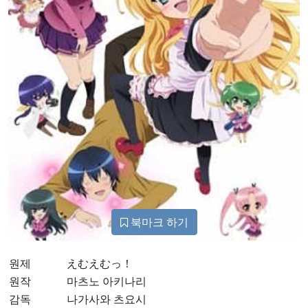
북마크 하기
원제
えむえむっ！
원작
마츠노 아키나리
감독
나가사와 츠요시