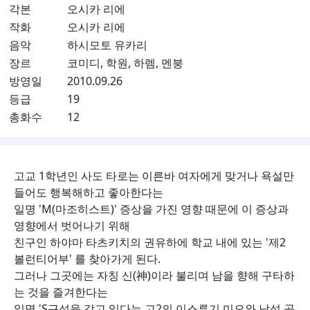
각본
오시카 리에
작화
오시카 리에
음악
하시모토 유카리
장르
코미디, 학원, 하렘, 멘붕
방영일
2010.09.26
등급
19
총화수
12
고교 1학년인 사도 타로는 이른바 여자에게 맞거나 욕설만
들어도 행복해하고 좋아한다는
일명 'M(마조히스트)' 증상을 가진 영향 때문에 이 증상과
영향에서 벗어나기 위해
친구인 하야마 타츠키치의 권유하에 학교 내에 있는 '제2
볼런티어부' 를 찾아가게 된다.
그러나 그곳에는 자칭 신(神)이라 불리며 남을 향해 구타하
는 것을 즐겨한다는
일명 'S근성을 갖고 있다는 고2의 이스루기 미오와 남성 공