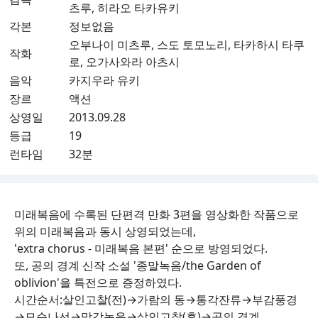
츠루, 히라오 타카유키
각본
정보없음
오부나이 미츠루, 스도 토모노리, 타카하시 타쿠
작화
로, 오가사와라 아츠시
음악
카지우라 유키
장르
액션
상영일
2013.09.28
등급
19
런타임
32분
미래복음에 수록된 단편격 만화 3편을 영상화한 작품으로
위의 미래복음과 동시 상영되었는데,
'extra chorus - 미래복음 본편' 순으로 방영되었다.
또, 공의 경계 신작 소설 '종말녹음/the Garden of
oblivion'을 특전으로 증정하였다.
시간순서:살인고찰(전)→가람의 동→통각잔류→부감풍경
→모순나선→망각녹음→살인고찰(후)→공의 경계