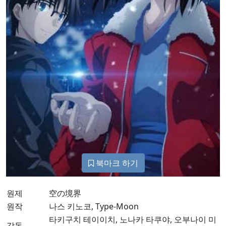
북마크 하기
원제
空の境界
원작
나스 키노코, Type-Moon
타키구치 테이이치, 노나카 타쿠야, 오부나이 미
감독