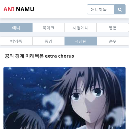
ANI
NAMU
애니
북마크
시청애니
웹툰
방영중
종영
극장판
순위
공의 경계 미래복음 extra chorus