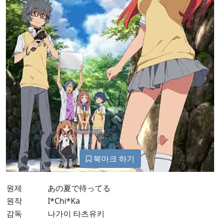
북마크 하기
원제
あの夏で待ってる
원작
I*Chi*Ka
감독
나가이 타츠유키