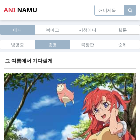
ANI
NAMU
애니
북마크
시청애니
웹툰
방영중
종영
극장판
순위
그 여름에서 기다릴게