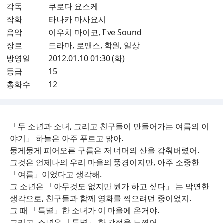
각독
쿠로다 요스케
작화
타나카 마사요시
음악
이우치 마이코, I`ve Sound
장르
드라마, 로맨스, 학원, 일상
방영일
2012.01.10 01:30 (화)
등급
15
총화수
12
「두 소년과 소녀, 그리고 친구들이 만들어가는 여름의 이
야기」 하늘은 아주 푸르고 맑아.
뭉게뭉게 피어오른 구름은 저 너머의 산을 감춰버렸어.
그것은 언제나의 우리 마을의 풍경이지만, 아주 소중한
「여름」이었다고 생각해.
그 소년은 「아무것도 없지만 뭔가 하고 싶다」 는 막연한
생각으로, 친구들과 함께 영화를 찍으려던 중이었지.
그 때 「특별」한 소녀가 이 마을에 온거야.
그리고, 소년은 「특별」 한 감정을 느꼈어.