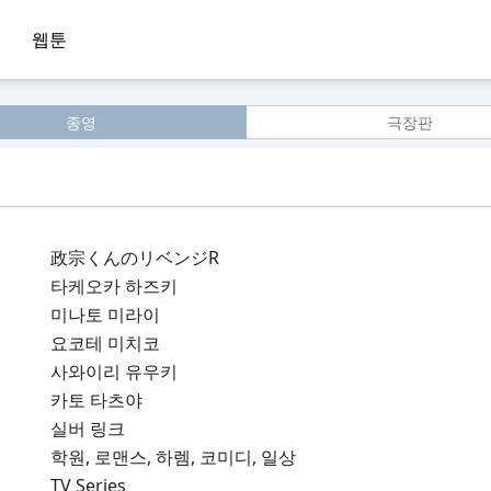
웹툰
종영
극장판
政宗くんのリベンジR
타케오카 하즈키
미나토 미라이
요코테 미치코
사와이리 유우키
카토 타츠야
실버 링크
학원, 로맨스, 하렘, 코미디, 일상
TV Series