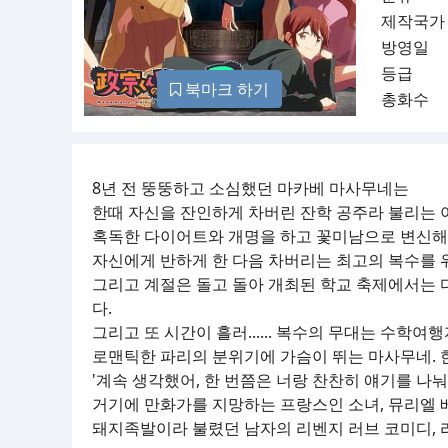
제작국가
방영일
등급
북마크 하기
총화수
8년 전 뚱뚱하고 소심했던 마카베 마사무네는
한때 자신을 잔인하게 차버린 잔학 공주라 불리는
혹독한 다이어트와 개명을 하고 꽃미남으로 변신해
자신에게 반하게 한 다음 차버리는 최고의 복수를 
그리고 계절은 돌고 돌아 개최된 학교 축제에서는
다.
그리고 또 시간이 흘러...... 복수의 무대는 수학여
로맨틱한 파리의 분위기에 가슴이 뛰는 마사무네. 한편
'계속 생각했어, 한 번쯤은 너랑 찬찬히 얘기를 나눠
거기에 만화가를 지망하는 프랑스인 소녀, 뮤리엘 
돼지족발이라 불렸던 남자의 리벤지 러브 코미디, 리