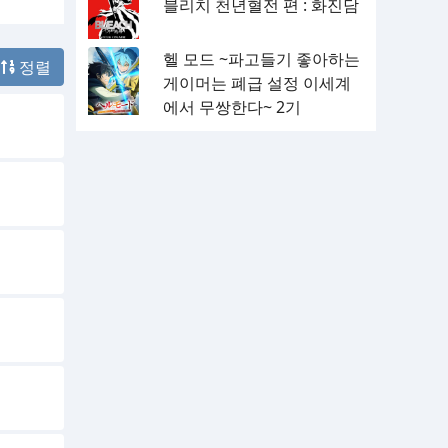
블리치 천년혈전 편 : 화진담
헬 모드 ~파고들기 좋아하는
정렬
게이머는 폐급 설정 이세계
에서 무쌍한다~ 2기