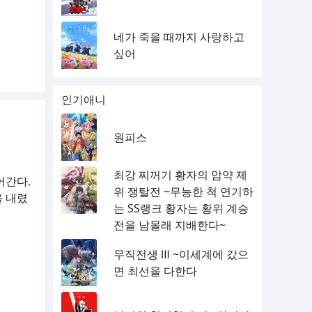
네가 죽을 때까지 사랑하고
싶어
인기애니
원피스
최강 찌꺼기 황자의 암약 제
어간다.
위 쟁탈전 ~무능한 척 연기하
을 내렸
는 SS랭크 황자는 황위 계승
전을 남몰래 지배한다~
무직전생 Ⅲ ~이세계에 갔으
면 최선을 다한다