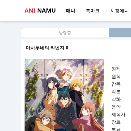
ANI
NAMU
애니
북마크
시청애니
방영중
마사무네의 리벤지 R
원제
원작
감독
각본
작화
음악
제작사
장르
분류