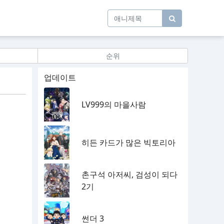
순위
업데이트
LV999의 마을사람
히든 카드가 많은 빅토리아
촌구석 아저씨, 검성이 되다
2기
썬더 3