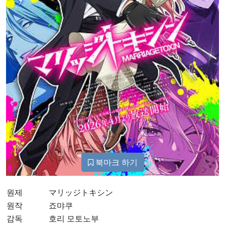
북마크 하기
원제
マリッジトキシン
원작
죠먀쿠
감독
호리 모토노부