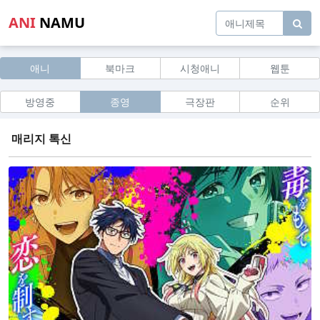
ANI
NAMU
애니
북마크
시청애니
웹툰
방영중
종영
극장판
순위
매리지 톡신