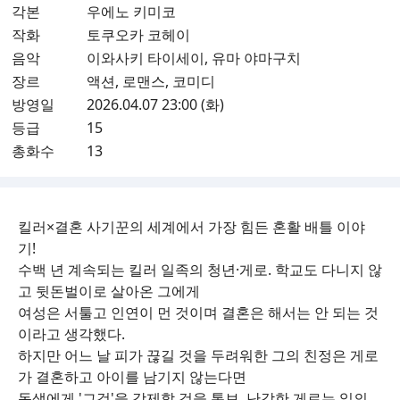
각본
우에노 키미코
작화
토쿠오카 코헤이
음악
이와사키 타이세이, 유마 야마구치
장르
액션, 로맨스, 코미디
방영일
2026.04.07 23:00 (화)
등급
15
총화수
13
킬러×결혼 사기꾼의 세계에서 가장 힘든 혼활 배틀 이야
기!
수백 년 계속되는 킬러 일족의 청년·게로. 학교도 다니지 않
고 뒷돈벌이로 살아온 그에게
여성은 서툴고 인연이 먼 것이며 결혼은 해서는 안 되는 것
이라고 생각했다.
하지만 어느 날 피가 끊길 것을 두려워한 그의 친정은 게로
가 결혼하고 아이를 남기지 않는다면
동생에게 '그것'을 강제할 것을 통보. 난감한 게로는 일의