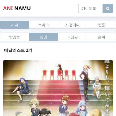
ANI
NAMU
애니
북마크
시청애니
웹툰
방영중
종영
극장판
순위
메달리스트 2기