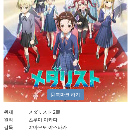
북마크 하기
원제
メダリスト 2期
원작
츠루마 이카다
감독
야마모토 야스타카