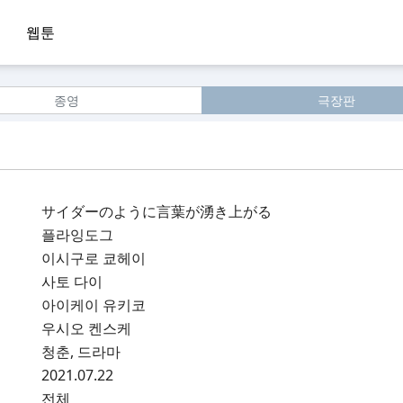
웹툰
종영
극장판
サイダーのように言葉が湧き上がる
플라잉도그
이시구로 쿄헤이
사토 다이
아이케이 유키코
우시오 켄스케
청춘, 드라마
2021.07.22
전체