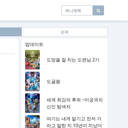
순위
업데이트
도망을 잘 치는 도련님 2기
도굴왕
세계 최강의 후위 ~미궁국의
신인 탐색자
여기는 내게 맡기고 먼저 가
라고 말한 지 10년이 지났더