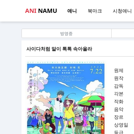
ANI
NAMU
애니
북마크
시청애니
방영중
사이다처럼 말이 톡톡 속아올라
원제
원작
감독
각본
작화
음악
장르
상영일
등급