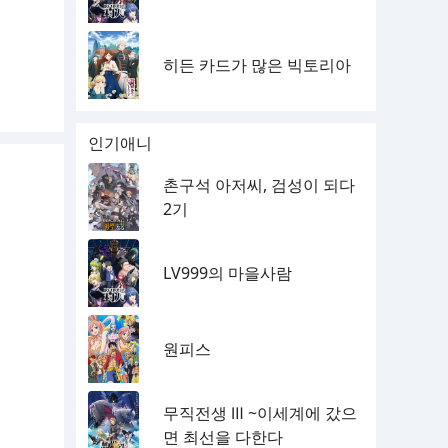
히든 카드가 많은 빅토리아
인기애니
촌구석 아저씨, 검성이 되다
2기
LV999의 마을사람
원피스
무직전생 Ⅲ ~이세계에 갔으
면 최선을 다한다