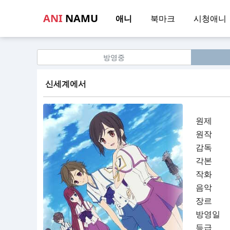
ANI
NAMU
애니
북마크
시청애니
방영중
신세계에서
원제
원작
감독
각본
작화
음악
장르
방영일
등급