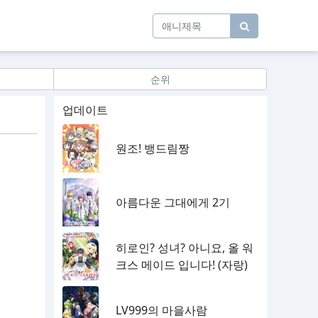
순위
업데이트
원조! 뱅드림짱
아름다운 그대에게 2기
히로인? 성녀? 아니요, 올 워
크스 메이드 입니다! (자랑)
LV999의 마을사람