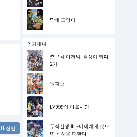
담배 고양이
인기애니
촌구석 아저씨, 검성이 되다
2기
원피스
LV999의 마을사람
무직전생 Ⅲ ~이세계에 갔으
정렬
면 최선을 다한다