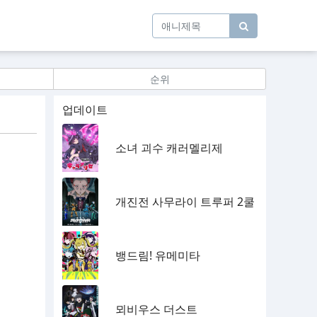
순위
업데이트
소녀 괴수 캐러멜리제
개진전 사무라이 트루퍼 2쿨
뱅드림! 유메미타
뫼비우스 더스트