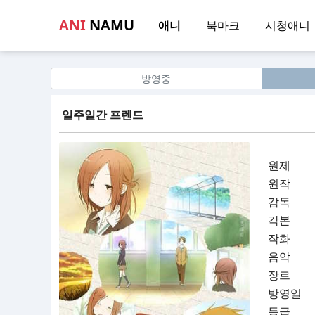
ANI
NAMU
애니
북마크
시청애니
방영중
일주일간 프렌드
원제
원작
감독
각본
작화
음악
장르
방영일
등급