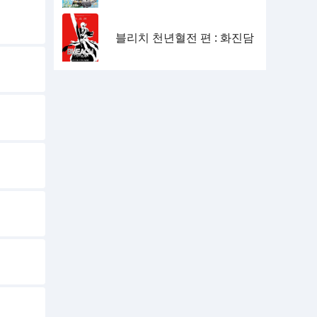
블리치 천년혈전 편 : 화진담