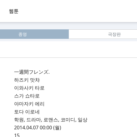
웹툰
종영
극장판
一週間フレンズ.
하즈키 맛챠
이와사키 타로
스가 쇼타로
야마자키 에리
토다 이로네
학원, 드라마, 로맨스, 코미디, 일상
2014.04.07 00:00 (월)
15