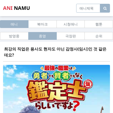
ANI
NAMU
애니
북마크
시청애니
웹툰
방영중
종영
극장판
순위
최강의 직업은 용사도 현자도 아닌 감정사(임시)인 것 같은
데요?