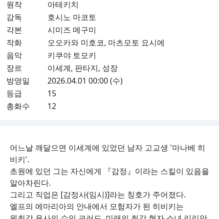
원작
아테키치
감독
호시노 마코토
각본
시미즈 메구미
작화
오오카와 미호코, 마츠모토 요시에
음악
키쿠야 토모키
장르
이세계, 판타지, 성장
방영일
2026.04.01 00:00 (수)
등급
15
총화수
12
어느날 깨달으면 이세계에 있었던 남자 고교생 '마나베 히
비키'.
초원에 있던 그는 자신에게 『감정』이라는 스킬이 있음을
알아차린다.
그리고 직업은 [감정사(임시)]라는 칭호가 주어졌다.
엘프의 에마리아의 안내에서 모험자가 된 히비키는
원최강 용사의 수인 크러드, 미래의 최강 현자 소녀 리리안,