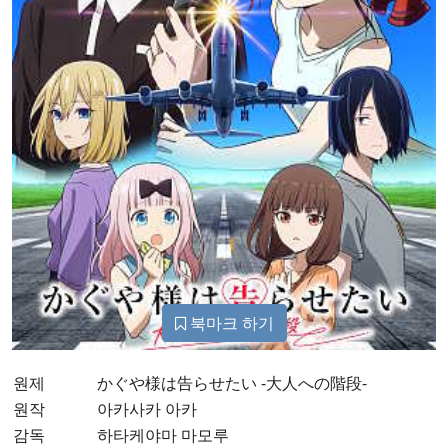
북마크 하기
원제
かぐや様は告らせたい -大人への階段-
원작
아카사카 아카
감독
하타케야마 마모루