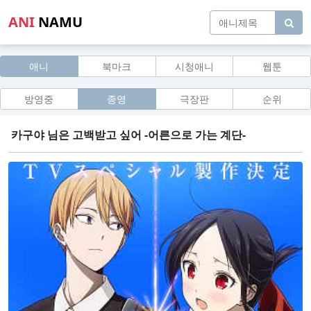
ANI
NAMU
애니
북마크
시청애니
웹툰
방영중
종영
극장판
순위
카구야 님은 고백받고 싶어 -어른으로 가는 계단-