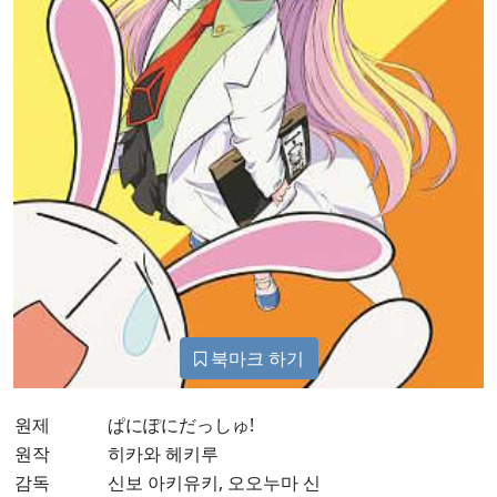
북마크 하기
원제
ぱにぽにだっしゅ!
원작
히카와 헤키루
감독
신보 아키유키, 오오누마 신