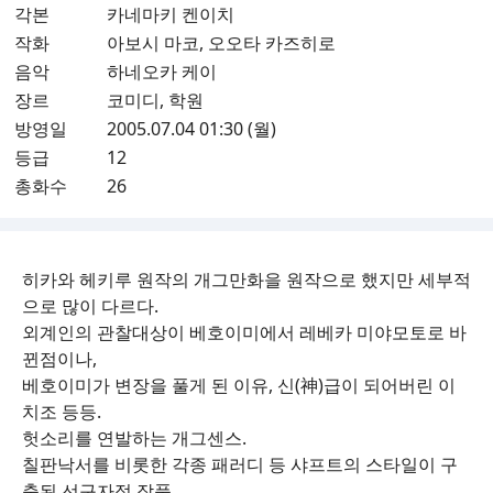
각본
카네마키 켄이치
작화
아보시 마코, 오오타 카즈히로
음악
하네오카 케이
장르
코미디, 학원
방영일
2005.07.04 01:30 (월)
등급
12
총화수
26
히카와 헤키루 원작의 개그만화을 원작으로 했지만 세부적
으로 많이 다르다.
외계인의 관찰대상이 베호이미에서 레베카 미야모토로 바
뀐점이나,
베호이미가 변장을 풀게 된 이유, 신(神)급이 되어버린 이
치조 등등.
헛소리를 연발하는 개그센스.
칠판낙서를 비롯한 각종 패러디 등 샤프트의 스타일이 구
축된 선구자적 작품.