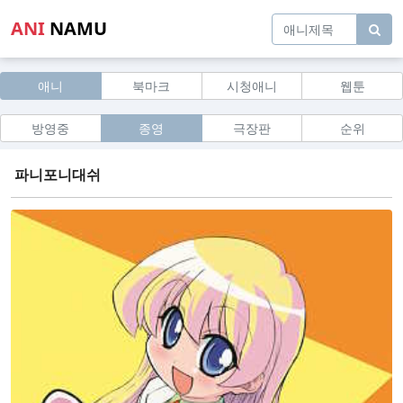
ANI
NAMU
애니
북마크
시청애니
웹툰
방영중
종영
극장판
순위
파니포니대쉬