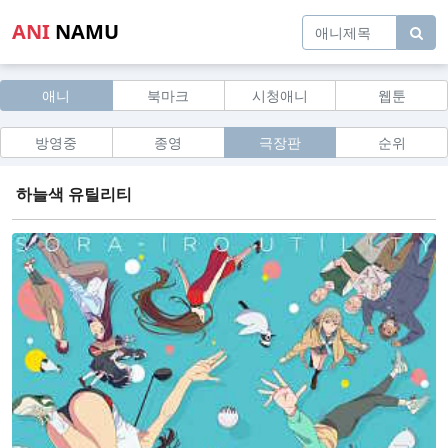
ANI
NAMU
애니
북마크
시청애니
웹툰
방영중
종영
극장판
순위
하늘색 유틸리티