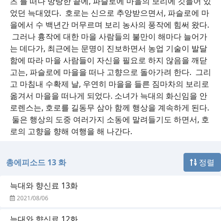
츠'를 떠나 방랑한 끝에, 파슬로에 마을의 보리에 깃들어 있
었던 늑대였다. 호로는 신으로 추앙받으면서, 파슬로에 마
을에서 수 백년간 머무르며 보리 농사의 풍작에 힘써 왔다.
그러나 흉작에 대한 마을 사람들의 불만이 해마다 늘어가
는 데다가, 최근에는 문명이 진보하면서 농업 기술이 발달
함에 따라 마을 사람들이 자신을 필요로 하지 않음을 깨닫
고는, 파슬로에 마을을 떠나 고향으로 돌아가려 한다. 그리
고 마침내 수확제 날, 우연히 마을을 들른 짐마차의 보리로
옮겨서 마을을 떠나게 되었다. 소녀가 늑대의 화신임을 안
로렌스는, 호로를 길동무 삼아 함께 행상을 계속하게 된다.
둘은 행상의 도중 여러가지 소동에 말려들기도 하면서, 호
로의 고향을 향해 여행을 해 나간다.
총에피소드 13 화
정렬
늑대와 향신료 13화
2021/08/06
늑대와 향신료 12화