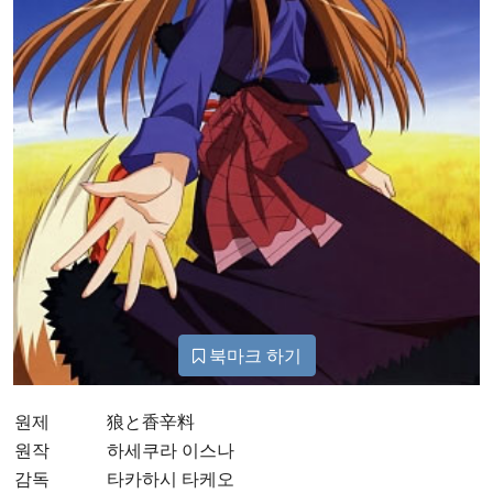
북마크 하기
원제
狼と香辛料
원작
하세쿠라 이스나
감독
타카하시 타케오