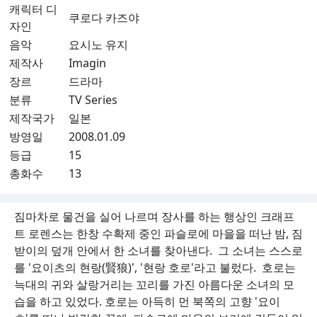
캐릭터 디
쿠로다 카즈야
자인
음악
요시노 유지
제작사
Imagin
장르
드라마
분류
TV Series
제작국가
일본
방영일
2008.01.09
등급
15
총화수
13
짐마차로 물건을 실어 나르며 장사를 하는 행상인 크래프
트 로렌스는 한창 수확제 중인 파슬로에 마을을 떠난 밤, 짐
받이의 덮개 안에서 한 소녀를 찾아낸다. 그 소녀는 스스로
를 '요이츠의 현랑(賢狼)', '현랑 호로'라고 불렀다. 호로는
늑대의 귀와 살랑거리는 꼬리를 가진 아름다운 소녀의 모
습을 하고 있었다. 호로는 아득히 먼 북쪽의 고향 '요이