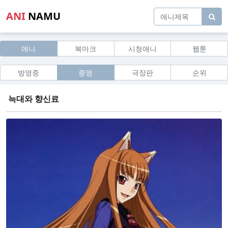
ANI
NAMU
애니
북마크
시청애니
웹툰
방영중
종영
극장판
순위
늑대와 향신료